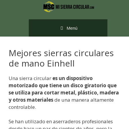
Saltar
al
contenido
Menú
Mejores sierras circulares
de mano Einhell
Una sierra circular
es un dispositivo
motorizado que tiene un disco giratorio que
se utiliza para cortar metal, plástico, madera
y otros materiales
de una manera altamente
controlable.
Se han utilizado en aserraderos profesionales
desde hace un par de cientos de años, pero la