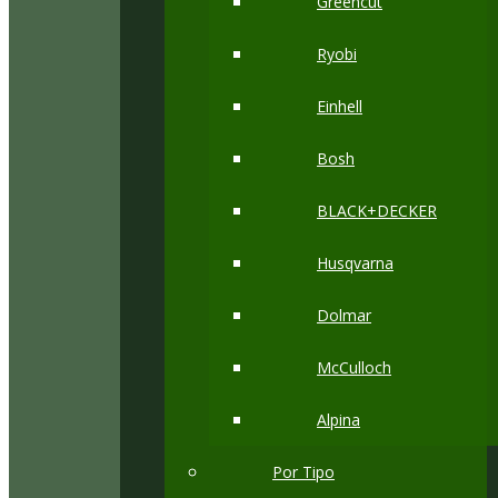
Greencut
Ryobi
Einhell
Bosh
BLACK+DECKER
Husqvarna
Dolmar
McCulloch
Alpina
Por Tipo