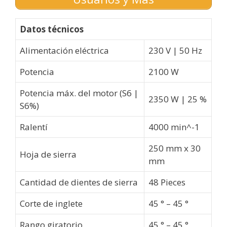
Datos técnicos
Alimentación eléctrica
230 V | 50 Hz
Potencia
2100 W
Potencia máx. del motor (S6 |
2350 W | 25 %
S6%)
Ralentí
4000 min^-1
250 mm x 30
Hoja de sierra
mm
Cantidad de dientes de sierra
48 Pieces
Corte de inglete
45 ° – 45 °
Rango giratorio
45 ° – 45 °