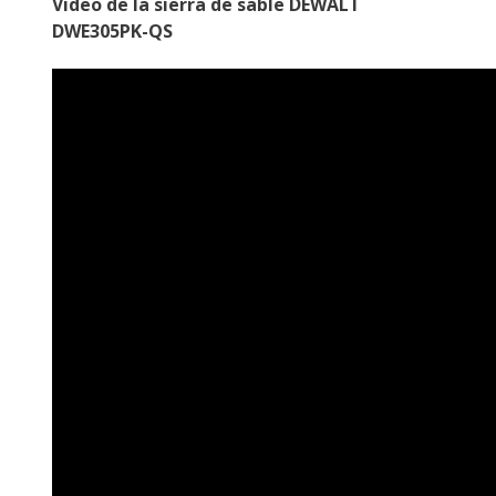
Video de la sierra de sable DEWALT
DWE305PK-QS