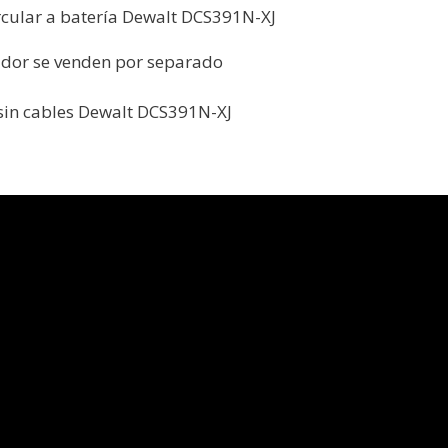
ircular a batería Dewalt DCS391N-XJ
gador se venden por separado
r sin cables Dewalt DCS391N-XJ