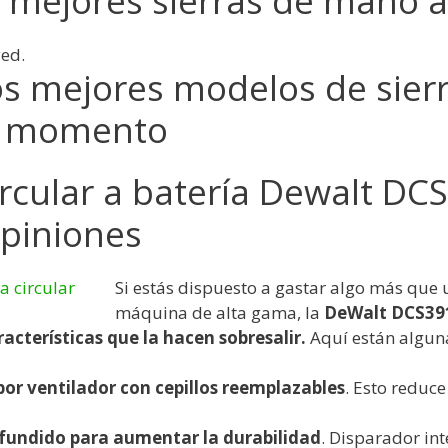
 mejores sierras de mano a
yed.
los mejores modelos de sierr
el momento
ircular a batería Dewalt DC
Opiniones
Si estás dispuesto a gastar algo más que
máquina de alta gama, la
DeWalt DCS39
racterísticas que la hacen sobresalir.
Aquí están alguna
por ventilador con cepillos reemplazables
. Esto reduce
fundido para aumentar la durabilidad
. Disparador in