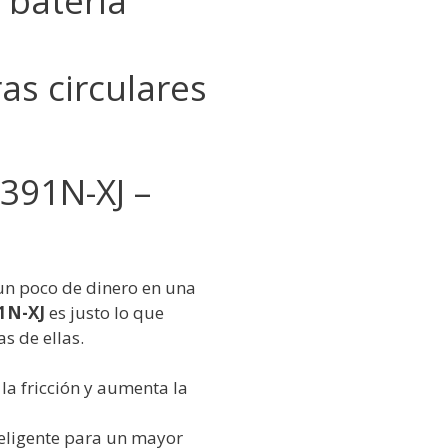
 batería
as circulares
S391N-XJ –
 un poco de dinero en una
1N-XJ
es justo lo que
s de ellas.
 la fricción y aumenta la
teligente para un mayor