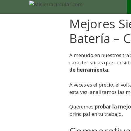
Saltar
al
contenido
Mejores Si
Batería – 
A menudo en nuestros trab
características que consi
de herramienta.
A veces es el precio, el vo
esta vez, analizamos las me
Queremos
probar la mejor
principal en tu trabajo.