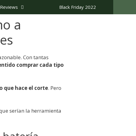
Reviews
Black Friday 2022
no a
nes
azonable. Con tantas
sentido comprar cada tipo
lo que hace el corte
. Pero
que serían la herramienta