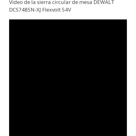
Video de la sierra circular de mesa DEWALT
DCS7485N-XJ Flexvolt 54V