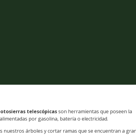
otosierras telescópicas
son herramientas que poseen la
limentadas por gasolina, batería o electricidad.
 nuestros árboles y cortar ramas que se encuentran a gra