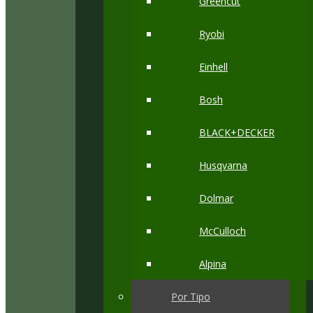
Greencut
Ryobi
Einhell
Bosh
BLACK+DECKER
Husqvarna
Dolmar
McCulloch
Alpina
Por Tipo