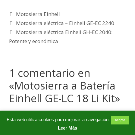
Categorías
Motosierra Einhell
Motosierra eléctrica – Einhell GE-EC 2240
Motosierra eléctrica Einhell GH-EC 2040:
Potente y económica
1 comentario en
«Motosierra a Batería
Einhell GE-LC 18 Li Kit»
Esta web utiliza cookies para mejorar la navegación.
Acepto
Juan Carlos
Leer Más
17/03/2021 a las 3:45 pm